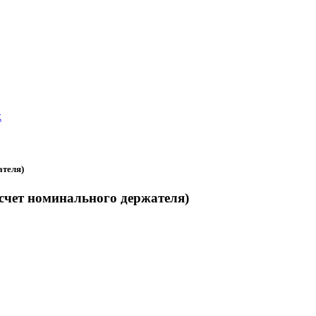
х
ателя)
счет номинального держателя)