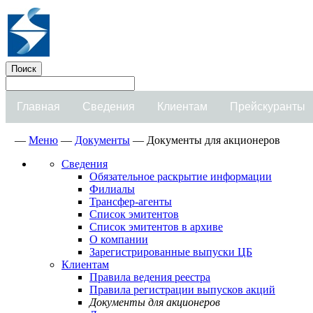
Главная
Сведения
Клиентам
Прейскуранты
—
Меню
—
Документы
—
Документы для акционеров
Сведения
Обязательное раскрытие информации
Филиалы
Трансфер-агенты
Список эмитентов
Список эмитентов в архиве
О компании
Зарегистрированные выпуски ЦБ
Клиентам
Правила ведения реестра
Правила регистрации выпусков акций
Документы для акционеров