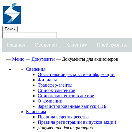
Главная
Сведения
Клиентам
Прейскуранты
—
Меню
—
Документы
—
Документы для акционеров
Сведения
Обязательное раскрытие информации
Филиалы
Трансфер-агенты
Список эмитентов
Список эмитентов в архиве
О компании
Зарегистрированные выпуски ЦБ
Клиентам
Правила ведения реестра
Правила регистрации выпусков акций
Документы для акционеров