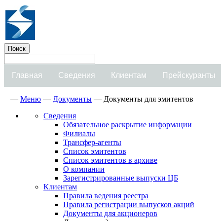
Главная
Сведения
Клиентам
Прейскуранты
—
Меню
—
Документы
—
Документы для эмитентов
Сведения
Обязательное раскрытие информации
Филиалы
Трансфер-агенты
Список эмитентов
Список эмитентов в архиве
О компании
Зарегистрированные выпуски ЦБ
Клиентам
Правила ведения реестра
Правила регистрации выпусков акций
Документы для акционеров